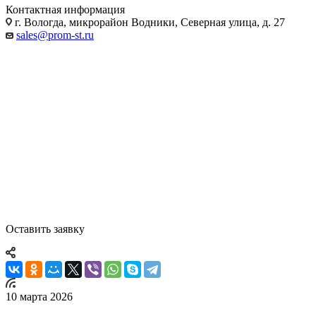
Контактная информация
г. Вологда, микрорайон Водники, Северная улица, д. 27
sales@prom-st.ru
Обустройство рабочего пространства
Производственная мебель:
надёжность в каждой детали
- станции технического обслуживания
- производственные помещения
- складские помещения
- автомастерские
- гаражи
Оставить заявку
10 марта 2026