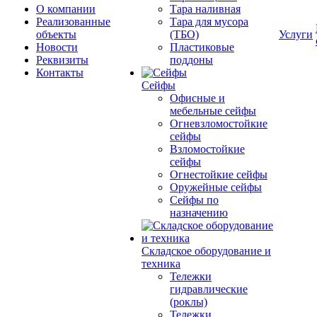
О компании
Тара наливная
Реализованные
Тара для мусора
объекты
(ТБО)
Услуги
Новости
Пластиковые
Реквизиты
поддоны
Контакты
Сейфы
Офисные и
мебельные сейфы
Огневзломостойкие
сейфы
Взломостойкие
сейфы
Огнестойкие сейфы
Оружейные сейфы
Сейфы по
назначению
Складское оборудование и
техника
Тележки
гидравлические
(роклы)
Тележки