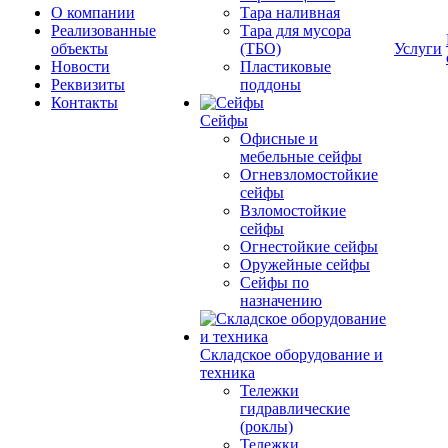
О компании
Тара наливная
Реализованные
Тара для мусора
объекты
(ТБО)
Услуги
Новости
Пластиковые
Реквизиты
поддоны
Контакты
Сейфы
Офисные и
мебельные сейфы
Огневзломостойкие
сейфы
Взломостойкие
сейфы
Огнестойкие сейфы
Оружейные сейфы
Сейфы по
назначению
Складское оборудование и
техника
Тележки
гидравлические
(роклы)
Тележки