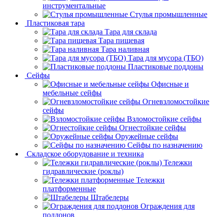
инструментальные
Cтулья промышленные
Пластиковая тара
Тара для склада
Тара пищевая
Тара наливная
Тара для мусора (ТБО)
Пластиковые поддоны
Сейфы
Офисные и
мебельные сейфы
Огневзломостойкие
сейфы
Взломостойкие сейфы
Огнестойкие сейфы
Оружейные сейфы
Сейфы по назначению
Складское оборудование и техника
Тележки
гидравлические (роклы)
Тележки
платформенные
Штабелеры
Ограждения для
поддонов