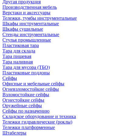
Другая продукция
Производственная мебель
Верстаки и аксессуары
Тележки, тумбы инструментальные
Шкафы инструментальные
Шкафы сушильные
Стенды инструментальные
Cтулья промышленные
Пластиковая тара
Тара для склада
Тара пищевая
Тара наливная
Тара для мусора (ТБО)
Пластиковые поддоны
Сейфы
Офисные и мебельные сейфы
Огневзломостойкие сейфы
Взломостойкие сейфы
Огнестойкие сейфы
Оружейные сейфы
Сейфы по назначению
Складское оборудование и техника
Тележки гидравлические (роклы)
Тележки платформенные
Штабелеры